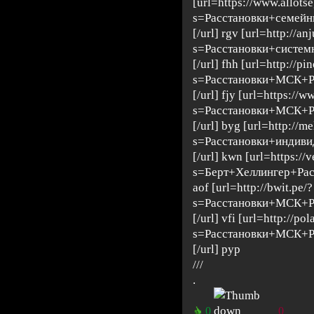
[url=https://www.allots
s=Расстановки+семей
[/url] rgv [url=http://a
s=Расстановки+систе
[/url] fhh [url=http://pi
s=Расстановки+МСК+Р
[/url] fjy [url=https://
s=Расстановки+МСК+Р
[/url] byg [url=http://me
s=Расстановки+индиви
[/url] kwn [url=https://
s=Берт+Хеллингер+Рас
aof [url=http://bwit.pe/?
s=Расстановки+МСК+Р
[/url] vfi [url=http://po
s=Расстановки+МСК+Р
[/url] pyp
///
.
0
0