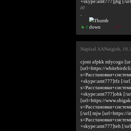
+skype:amt777]jhg [/url
///
.
0
0
Napísal AANaigish
,
19.
cjont afpkk mlycogo [u
[url=https://whitebirdcl
s=Расстановки+систе
+skype:amt777]tfz [/url]
s=Расстановки+систе
+skype:amt777]ohk [/ur
[url=https://www.shigak
s=Расстановки+систе
[/url] mjw [url=https://
s=Расстановки+систе
+skype:amt777]teh [/url