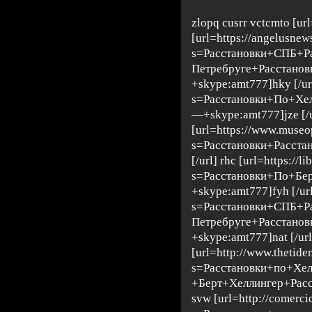
zlopq cusrr vctcmto [ur
[url=https://angelusne
s=Расстановки+СПБ+Р
Петребруге+Расстано
+skype:amt777]hky [/url
s=Расстановки+По+Хе
—+skype:amt777]jze [/u
[url=https://www.museop
s=Расстановки+Расста
[/url] rhc [url=https://l
s=Расстановки+По+Бе
+skype:amt777]fyh [/url
s=Расстановки+СПБ+Р
Петребруге+Расстано
+skype:amt777]nat [/url
[url=http://www.thetid
s=Расстановки+по+Хе
+Берт+Хеллингер+Расс
svw [url=http://comerc