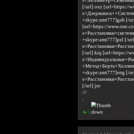
s=Хеллингер+Семейны
[/url] oxz [url=https://
s=Дзержинск++Систем
+skype:amt777]gab [/ur
[url=https://www.one.c
s=Расстановки+систе
+skype:amt777]pzl [/url
s=Расстановки+Расста
[/url] kiq [url=https://
s=Индивидуальные+Ра
+Метод+Берта+Хеллин
+skype:amt777]eng [/url]
s=Расстановки+Расста
[/url] jse
///
.
0
0