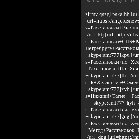
Napísal AANaigish
,
19.
zlrmv qszgj pskalhh [ur
[url=https://angelusne
s=Расстановки+Расста
[/url] ktj [url=http://i-l
s=Расстановки+СПБ+Р
Петребруге+Расстано
+skype:amt777]kpu [/url
s=Расстановки+по+Хе
+Расстановки+По+Хел
+skype:amt777]flc [/url]
s=Б+Хеллингер+Семе
+skype:amt777]xvh [/url]
s=Нижний+Тагил++Рас
—+skype:amt777]hyh [/ur
s=Расстановки+систе
+skype:amt777]geg [/url]
s=Расстановки+по+Хе
+Метод+Расстановок+
[/url] dpg [url=https://