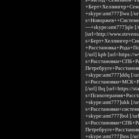
+Берт+Хеллингер+Сем
+skype:amt777]lwu [/url
s=Новоржев++Системн
—+skype:amt777]qle [/u
[url=http://www.steven
s=Берт+Хеллингер+Си
+Расстановка+Рода+П
[/url] kpb [url=https://
s=Расстановки+СПБ+Р
Петребруге+Расстано
+skype:amt777]ddq [/url
s=Расстановки+МСК+Р
[/url] lbq [url=https://s
s=Психотерапия+Расс
+skype:amt777]ukk [/url]
s=Расстановки+систе
+skype:amt777]bol [/url]
s=Расстановки+СПБ+Р
Петребруге+Расстано
+skype:amt777]hns [/url