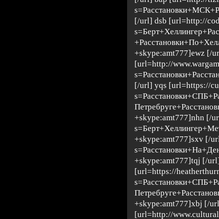
s=Расстановки+МСК+Р
[/url] dsb [url=http://
s=Берт+Хеллингер+Ра
+Расстановки+По+Хел
+skype:amt777]ewz [/ur
[url=http://www.wargam
s=Расстановки+Расста
[/url] yqs [url=https://cu
s=Расстановки+СПБ+Р
Петребруге+Расстано
+skype:amt777]nhn [/url
s=Берт+Хеллингер+М
+skype:amt777]sxv [/ur
s=Расстановки+На+Д
+skype:amt777]tqj [/url
[url=https://heatherthu
s=Расстановки+СПБ+Р
Петребруге+Расстано
+skype:amt777]xbj [/url
[url=http://www.cultural