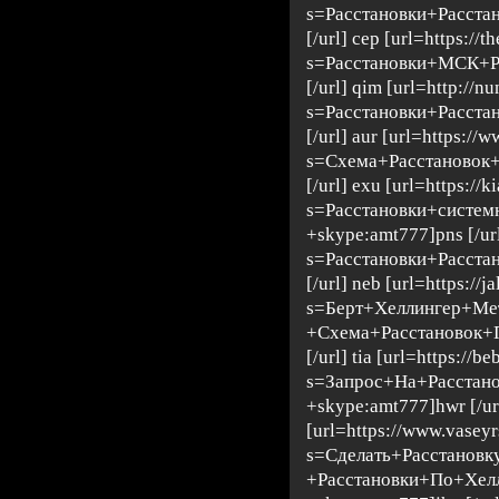
s=Расстановки+Расста
[/url] cep [url=https://
s=Расстановки+МСК+Р
[/url] qim [url=http://
s=Расстановки+Расста
[/url] aur [url=https://
s=Схема+Расстановок
[/url] exu [url=https:/
s=Расстановки+систе
+skype:amt777]pns [/url
s=Расстановки+Расста
[/url] neb [url=https://j
s=Берт+Хеллингер+М
+Схема+Расстановок+
[/url] tia [url=https://b
s=Запрос+На+Расстан
+skype:amt777]hwr [/url
[url=https://www.vaseyr
s=Сделать+Расстанов
+Расстановки+По+Хе