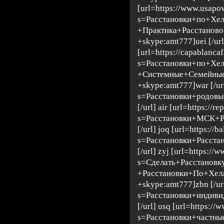
[url=https://www.usapow
s=Расстановки+по+Хе
+Практика+Расстанов
+skype:amt777]uei [/url
[url=https://capablanca
s=Расстановки+по+Хе
+Системные+Семейные
+skype:amt777]war [/url]
s=Расстановки+родовы
[/url] air [url=https://
s=Расстановки+МСК+Р
[/url] joq [url=https://b
s=Расстановки+Расста
[/url] zyj [url=https://
s=Сделать+Расстанов
+Расстановки+По+Хел
+skype:amt777]zbn [/url
s=Расстановки+индиви
[/url] usq [url=https://
s=Расстановки+частны