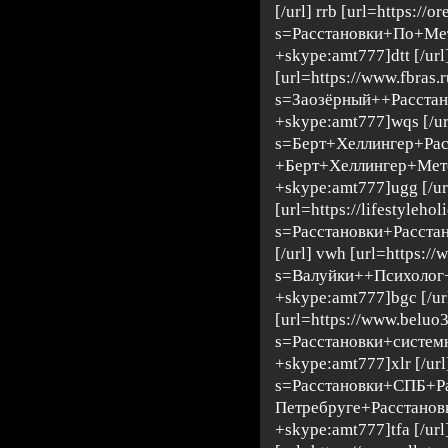
[/url] rrb [url=https:/
s=Расстановки+По+Ме
+skype:amt777]dtt [/url]
[url=https://www.fbras.
s=Заозёрный++Расст
+skype:amt777]wqs [/url]
s=Берт+Хеллингер+Ра
+Берт+Хеллингер+Ме
+skype:amt777]ugg [/ur
[url=https://lifestyleho
s=Расстановки+Расста
[/url] vwh [url=https:/
s=Валуйки++Психолог
+skype:amt777]bgc [/ur
[url=https://www.beluo3
s=Расстановки+систе
+skype:amt777]xlr [/url
s=Расстановки+СПБ+Р
Петребруге+Расстано
+skype:amt777]tfa [/url