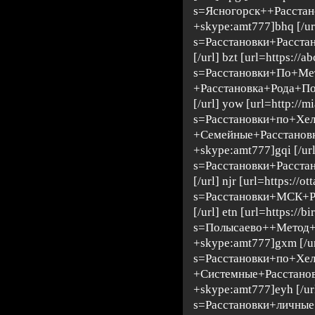
s=Ясногорск++Расста
+skype:amt777]bhq [/url
s=Расстановки+Расста
[/url] bzt [url=https://
s=Расстановки+По+Ме
+Расстановка+Рода+П
[/url] yow [url=http://m
s=Расстановки+по+Хе
+Семейные+Расстано
+skype:amt777]gqi [/url
s=Расстановки+Расста
[/url] njr [url=https://ot
s=Расстановки+МСК+Р
[/url] etn [url=https://b
s=Полысаево++Метод
+skype:amt777]gxm [/url
s=Расстановки+по+Хе
+Системные+Расстано
+skype:amt777]eyh [/url]
s=Расстановки+личны