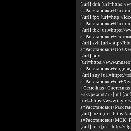
[/url] dnh [url=https:/
s=Расстановки+Расста
[/url] fpx [url=http://idc
s=Расстановки+Расста
[/url] tbk [url=https://
s=Расстановки+частн
[/url] svh [url=http://bb
s=Расстановки+По+Хе
[/url] pqx
[url=https://www.museop
s=Расстановки+индиви
[/url] zuy [url=https://t
s=Расстановки+по+Хе
+Семейная+Системная
+skype:amt777]imf [/ur
[url=https://www.taylor
s=Расстановки+Расста
[/url] mzp [url=https://
s=Расстановки+МСК+Р
[/url] jma [url=http://cl