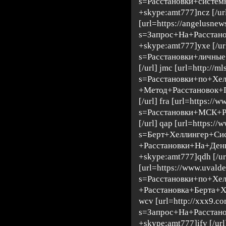
s=Расстановки+систе
+skype:amt777]ncz [/url
[url=https://angelusne
s=Запрос+На+Расстан
+skype:amt777]yxe [/url
s=Расстановки+личные
[/url] jmc [url=http://m
s=Расстановки+по+Хе
+Метод+Расстановок+
[/url] fra [url=https://
s=Расстановки+МСК+Р
[/url] qap [url=https://
s=Берт+Хеллингер+Си
+Расстановки+На+Де
+skype:amt777]qdh [/ur
[url=https://www.uvald
s=Расстановки+по+Хе
+Расстановка+Берта+Х
wcv [url=http://xxx9.co
s=Запрос+На+Расстан
+skype:amt777]ifv [/url