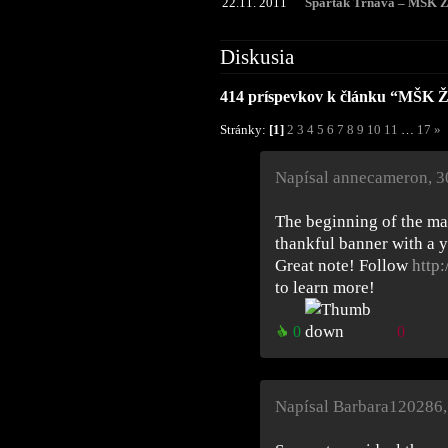
22.11. 2011
Spartak Trnava – MŠK 
Diskusia
414 príspevkov k článku “MŠK 
Stránky:
[1]
2
3
4
5
6
7
8
9
10
11
…
17
»
Napísal annecameron
,
3
The beginning of the ma
thankful banner with a 
Great note! Follow
http
to learn more!
0
0
Napísal Barbara120286