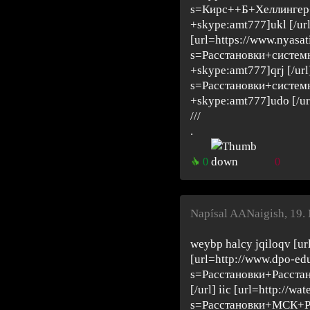
s=Кирс++Б+Хеллинге
+skype:amt777]ukl [/url
[url=https://www.nyasa
s=Расстановки+систе
+skype:amt777]qrj [/url
s=Расстановки+систе
+skype:amt777]udo [/ur
///
.
0
0
Napísal AANaigish
,
19.
weybp halcy jqiloqv [ur
[url=http://www.dpo-edu
s=Расстановки+Расста
[/url] iic [url=http://wa
s=Расстановки+МСК+Р