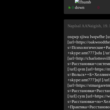
0
0
Napísal AANaigish
,
19.
osqwp sjiwa lwqwfhe [u
[url=https://oakwoodth
s=Психологические+Р
+skype:amt777]sdu [/ur
[url=http://charlottesvil
s=Расстановки+систем
[/url] qvm [url=https://
s=Вольск++Б+Хеллинг
+skype:amt777]njf [/url
[url=https://stmargaret
s=Расстановки+Расста
[/url] cym [url=https://
s=Расстановки+по+Хе
+Практика+Расстанов