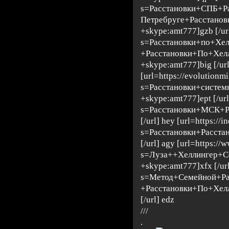
s=Расстановки+СПБ+Р
Петребруге+Расстано
+skype:amt777]gzb [/url]
s=Расстановки+по+Хе
+Расстановки+По+Хе
+skype:amt777]big [/url
[url=https://evolutionm
s=Расстановки+систе
+skype:amt777]ept [/url
s=Расстановки+МСК+Р
[/url] hey [url=https://i
s=Расстановки+Расста
[/url] agy [url=https://
s=Луза++Хеллингер+С
+skype:amt777]xfx [/ur
s=Метод+Семейной+Р
+Расстановки+По+Хел
[/url] edz
///
.