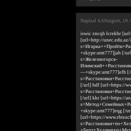
Napísal AANaigish
,
19.
iswic zncqh lcrekhr [ur
[url=http://unec.edu.az/
s=Игарка++Пройти+Ра
+skype:amt777]jah [/url
s=Железногорск-
Илимский++Расстанов
—+skype:amt777]efh [/u
s=Расстановки+Расста
[/url] hdf [url=https://
s=Расстановки+Расста
[/url] kkr [url=https:/
s=Метод+Семейных+Р
+skype:amt777]eqg [/url
[url=https://www.rhteac
s=Расстановки+по+Хе
+Берт+Хеллингер+Ме