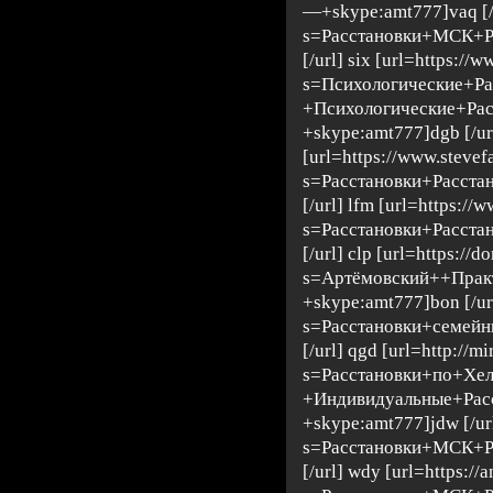
—+skype:amt777]vaq [/u
s=Расстановки+МСК+Р
[/url] six [url=https://
s=Психологические+Р
+Психологические+Ра
+skype:amt777]dgb [/ur
[url=https://www.stevef
s=Расстановки+Расста
[/url] lfm [url=https://w
s=Расстановки+Расста
[/url] clp [url=https://
s=Артёмовский++Прак
+skype:amt777]bon [/ur
s=Расстановки+семей
[/url] qgd [url=http://m
s=Расстановки+по+Хе
+Индивидуальные+Ра
+skype:amt777]jdw [/url
s=Расстановки+МСК+Р
[/url] wdy [url=https:/