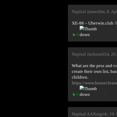
Napísal JamesDat
,
8. Ap
XE-88 – Uberwin.club
X
0
0
Napísal JacksonS54
,
20.
What are the pros and c
create their own list, ba
children.
https://www.housecleane
0
0
Napísal AANaigish
,
19.