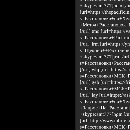
+skype:amt777]ncm [/ur
[url=https://thepacifici
s=Расстановки+по+Хе
+Метод+Расстановок+
[/url] tmq [url=https://v
s=Расстановки+Расста
[/url] lrm [url=https://
s=Щёкино++Расстано
+skype:amt777]jru [/url
s=Расстановки+Расста
[/url] wlq [url=https://s
s=Расстановки+МСК+Р
[/url] geb [url=https://f
s=Расстановки+МСК+Р
[/url] lay [url=https://
s=Расстановки+по+Хе
+Запрос+На+Расстан
+skype:amt777]hgm [/ur
[url=http://www.ipbrief.
s=Расстановки+МСК+Р