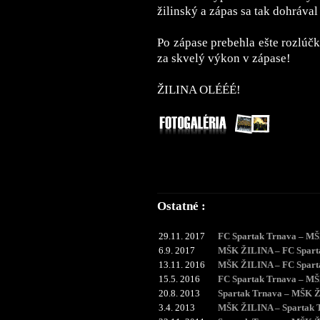
žilinský a zápas sa tak dohrával
Po zápase prebehla ešte rozlú
za skvelý výkon v zápase!
ŽILINA OLÉÉÉ!
Ostatné :
29.11. 2017
FC Spartak Trnava – M
6.9. 2017
MŠK ŽILINA – FC Spart
13.11. 2016
MŠK ŽILINA – FC Spart
15.5. 2016
FC Spartak Trnava – M
20.8. 2013
Spartak Trnava – MŠK 
3.4. 2013
MŠK ŽILINA – Spartak 