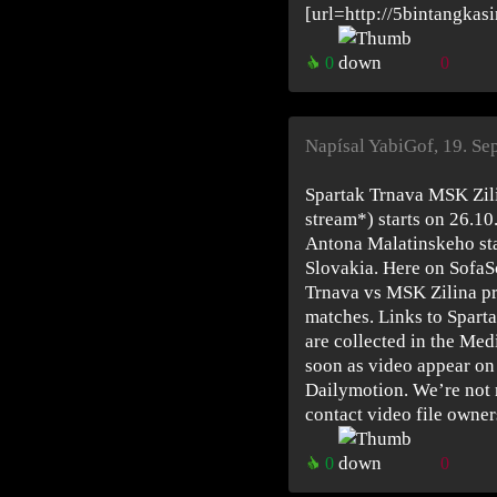
[url=http://5bintangkasi
0
0
Napísal YabiGof
,
19. Se
Spartak Trnava MSK Zili
stream*) starts on 26.10
Antona Malatinskeho sta
Slovakia. Here on SofaSc
Trnava vs MSK Zilina pr
matches. Links to Spart
are collected in the Med
soon as video appear on 
Dailymotion. We’re not 
contact video file owner
0
0