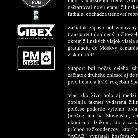
lúčil s mužstvom tréner Aďo
naštartoval novú etapu žilinsk
futbalu, odchádza trénovať repr
Začiatok zápasu bol venovaný
transparent doplnený o žlto-ze
okrem žilinských vlajok visela 
gratuláciu do Moskvy kamarát
získali titul!
Support bol počas celého zá
začiatok druhého zniesol aj tie n
pivo lietalo a hráči rozjebali Sp
Viac ako živo bolo aj medzi 
doplnila takmer vydarená žil
polčase podarilo vylomiť brá
(možné len na Slovensku, ab
ukončená slzákom, ktorý zasia
príchod ťažkoodencov, ktorí 
“ACAB” vypratali hosťovský se