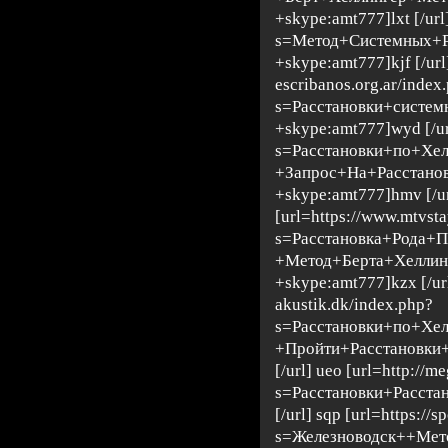
+skype:amt777]lxt [/url
s=Метод+Системных+
+skype:amt777]kjf [/url
escribanos.org.ar/index
s=Расстановки+систе
+skype:amt777]wyd [/url
s=Расстановки+по+Хе
+Запрос+На+Расстан
+skype:amt777]hmv [/ur
[url=https://www.mtvsta
s=Расстановка+Рода+
+Метод+Берта+Хеллин
+skype:amt777]kzx [/url
akustik.dk/index.php?
s=Расстановки+по+Хе
+Пройти+Расстановки
[/url] ueo [url=http://
s=Расстановки+Расста
[/url] sqp [url=https://
s=Железноводск++Мет