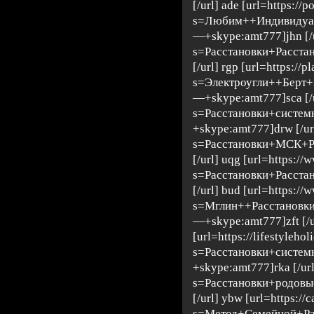
[/url] ade [url=https://
s=Любим++Индивидуа
—+skype:amt777]jhn [/ur
s=Расстановки+Расста
[/url] rgp [url=https://
s=Электроугли++Берт
—+skype:amt777]sca [/url
s=Расстановки+систе
+skype:amt777]drw [/url
s=Расстановки+МСК+Р
[/url] uqg [url=https:
s=Расстановки+Расста
[/url] bud [url=https:/
s=Мглин++Расстановк
—+skype:amt777]zft [/u
[url=https://lifestyleho
s=Расстановки+систе
+skype:amt777]rka [/url
s=Расстановки+родовы
[/url] ybw [url=https://
s=Метод+Семейной+Р