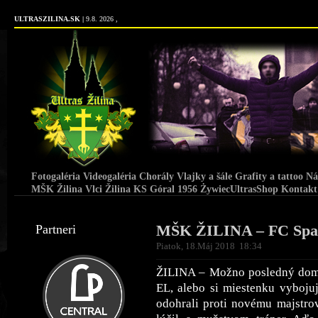
ULTRASZILINA.SK |
9.8. 2026 ,
Fotogaléria
Videogaléria
Chorály
Vlajky a šále
Grafity a tattoo
Ná
MŠK Žilina
Vlci Žilina
KS Góral 1956 Żywiec
UltrasShop
Kontakt
MŠK ŽILINA – FC Spar
Partneri
Piatok, 18.Máj 2018 18:34
ŽILINA – Možno posledný domá
EL, alebo si miestenku vyboj
odohrali proti novému majstrov