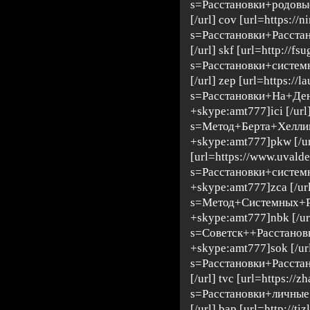
s=Расстановки+родов
[/url] cov [url=https:/
s=Расстановки+Расста
[/url] skf [url=http://fs
s=Расстановки+систем
[/url] zep [url=https://
s=Расстановки+На+Д
+skype:amt777]ici [/url
s=Метод+Берта+Хелли
+skype:amt777]pkw [/ur
[url=https://www.uvald
s=Расстановки+систе
+skype:amt777]zca [/url
s=Метод+Системных+
+skype:amt777]nbk [/url]
s=Советск++Расстано
+skype:amt777]sok [/url]
s=Расстановки+Расста
[/url] tvc [url=https://
s=Расстановки+личны
[/url] bap [url=http://tizl