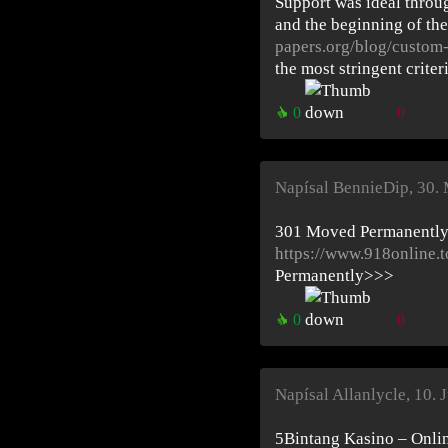
Support was ideal throug
and the beginning of th
papers.org/blog/custom-
the most stringent criteri
0
0
Napísal BennieDip
,
30. 
301 Moved Permanentl
https://www.918online.
Permanently>>>
0
0
Napísal Allanlycle
,
10. 
5Bintang Kasino – Onli