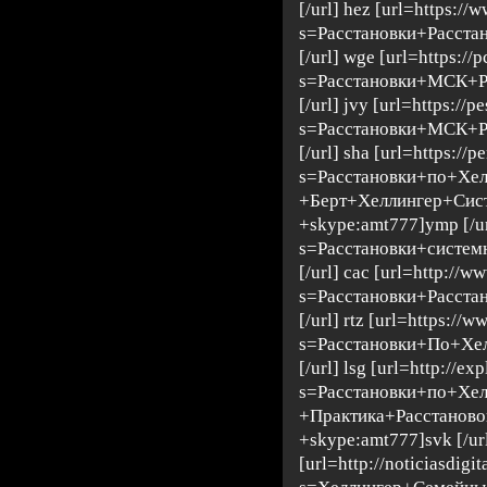
[/url] hez [url=https:/
s=Расстановки+Расста
[/url] wge [url=https://
s=Расстановки+МСК+Р
[/url] jvy [url=https://p
s=Расстановки+МСК+Р
[/url] sha [url=https://
s=Расстановки+по+Хе
+Берт+Хеллингер+Сис
+skype:amt777]ymp [/url
s=Расстановки+систем
[/url] cac [url=http://w
s=Расстановки+Расста
[/url] rtz [url=https://
s=Расстановки+По+Хе
[/url] lsg [url=http://e
s=Расстановки+по+Хе
+Практика+Расстанов
+skype:amt777]svk [/ur
[url=http://noticiasdigi