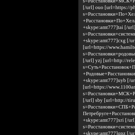
s=Расстановки+МСК+Р
[/url] ouo [url=https://p
s=Расстановки+По+Хе
+Расстановки+По+Хел
+skype:amt777]tai [/url]
s=Расстановки+систе
+skype:amt777]cxg [/url
[url=https://www.hamil
s=Расстановки+родовы
[/url] yzj [url=http://re
s=Суть+Расстановок+
+Родовые+Расстанов
+skype:amt777]uyb [/ur
[url=https://www.1100ar
s=Расстановки+МСК+Р
[/url] sby [url=http://tir
s=Расстановки+СПБ+Р
Петребруге+Расстано
+skype:amt777]xri [/url]
s=Расстановки+систе
+skype:amt777]qpz [/url