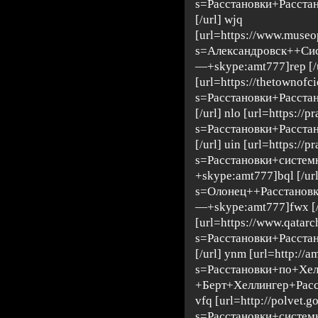
s=Расстановки+Расста
[/url] wjq
[url=https://www.museop
s=Александровск++Си
—+skype:amt777]rep [/u
[url=https://thetownofc
s=Расстановки+Расста
[/url] nlo [url=https:/
s=Расстановки+Расста
[/url] uin [url=https://p
s=Расстановки+систе
+skype:amt777]bql [/url
s=Олонец++Расстанов
—+skype:amt777]fwx [/u
[url=https://www.qatar
s=Расстановки+Расста
[/url] ynm [url=http://a
s=Расстановки+по+Хе
+Берт+Хеллингер+Расс
vfq [url=http://polvet.g
s=Расстановки+систе