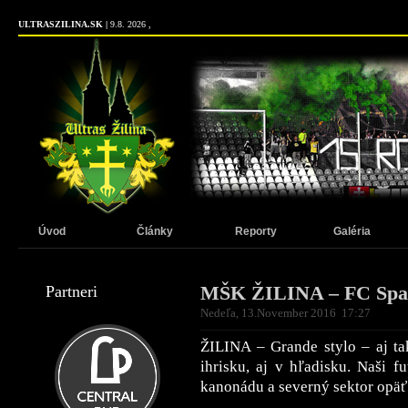
ULTRASZILINA.SK |
9.8. 2026 ,
Úvod
Články
Reporty
Galéria
MŠK ŽILINA – FC Spar
Partneri
Nedeľa, 13.November 2016 17:27
ŽILINA – Grande stylo – aj t
ihrisku, aj v hľadisku. Naši f
kanonádu a severný sektor opäť 