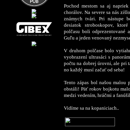
Pochod mestom sa aj napriek
chorálov. Na severe sa nás zišl
známych tvári. Pri nástupe 
desiatok stroboskopov, ktor
polčasu boli odprezentované a
Guľu a jeden venovaný nezmys
V druhom polčase bolo vytiahn
vyobrazení ultrasáci s panorám
počtu na dobrej úrovni, ale pri 
no každý musí začať od seba!
Tento zápas bol našou malou 
obstáli! Päť rokov bojkotu mal
medzi vedením, hráčmi a fanúši
Vidíme sa na kopaniciach..