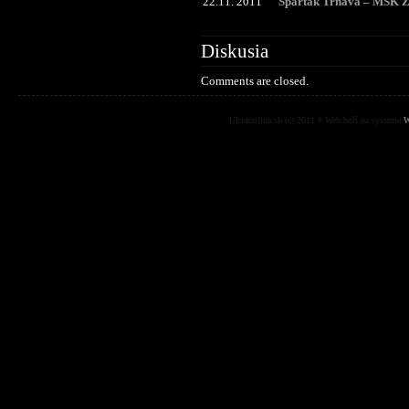
22.11. 2011
Spartak Trnava – MŠK 
Diskusia
Comments are closed.
Ultraszilina.sk (c) 2011 # Web beží na systéme
W