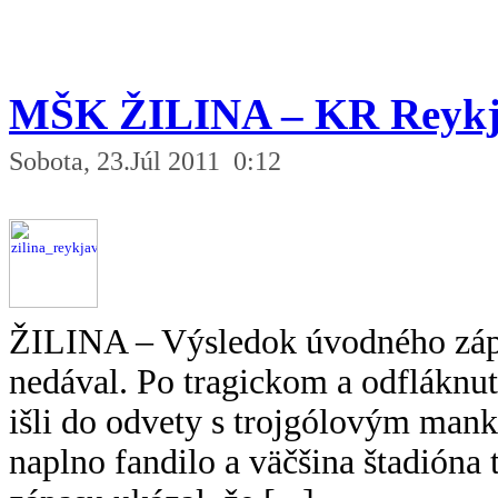
MŠK ŽILINA – KR Reykj
Sobota, 23.Júl 2011 0:12
ŽILINA – Výsledok úvodného záp
nedával. Po tragickom a odfláknu
išli do odvety s trojgólovým man
naplno fandilo a väčšina štadión