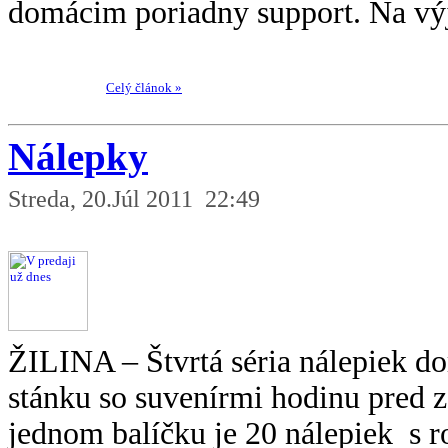
domácim poriadny support. Na výja
Celý článok »
Nálepky
Streda, 20.Júl 2011 22:49
ŽILINA – Štvrtá séria nálepiek dor
stánku so suvenírmi hodinu pred z
jednom balíčku je 20 nálepiek s