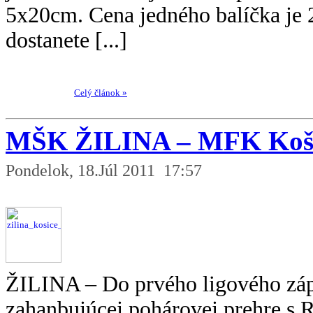
5x20cm. Cena jedného balíčka je 2
dostanete [...]
Celý článok »
MŠK ŽILINA – MFK Koš
Pondelok, 18.Júl 2011 17:57
ŽILINA – Do prvého ligového záp
zahanbujúcej pohárovej prehre s 