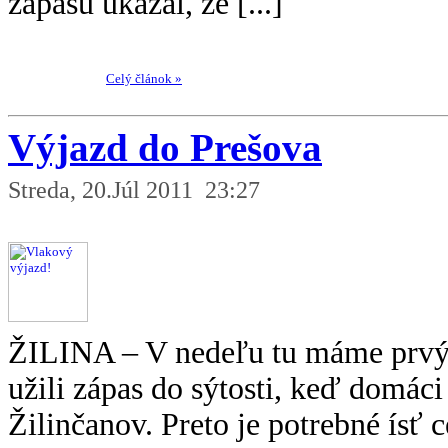
zápasu ukázal, že [...]
Celý článok »
Výjazd do Prešova
Streda, 20.Júl 2011 23:27
ŽILINA – V nedeľu tu máme prvý l
užili zápas do sýtosti, keď domáci
Žilinčanov. Preto je potrebné ísť