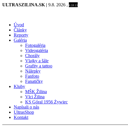
ULTRASZILINA.SK |
9.8. 2026 ,
6:59:14
Úvod
Články
Reporty
Galéria
Fotogaléria
Videogaléria
Chorály
Vlajky a šále
Grafity a tattoo
Nálepky
Fanfoto
Fanatičky
Kluby
MŠK Žilina
Vlci Žilina
KS Góral 1956 Żywiec
Napísali o nás
UltrasShop
Kontakt