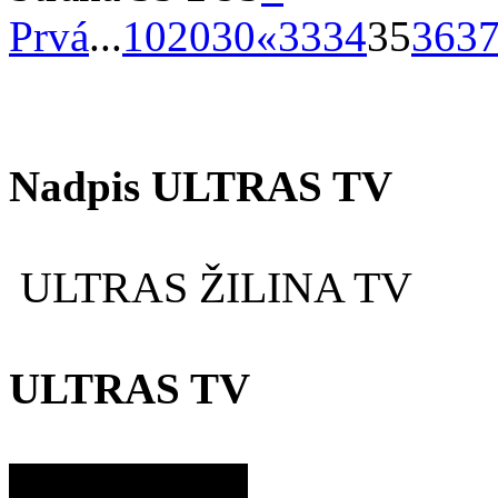
Prvá
...
10
20
30
«
33
34
35
36
3
Nadpis ULTRAS TV
ULTRAS ŽILINA TV
ULTRAS TV