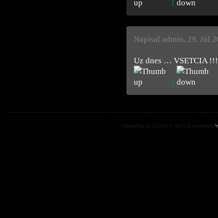
1
Napísal admin
,
29. Júl 
Uz dnes … VSETCIA !!!
2
Ultraszilina.sk (c) 2011 # Web beží na systéme
W