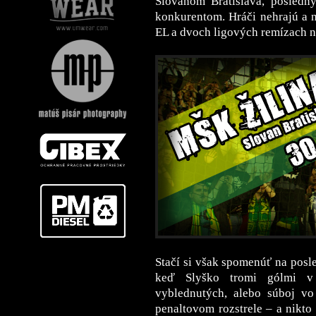
Slovanom Bratislava, posled
konkurentom. Hráči nehrajú a n
EL a dvoch ligových remízach nie
Stačí si však spomenúť na posl
keď Slyško tromi gólmi v
vyblednutých, alebo súboj vo
penaltovom rozstrele – a nikto 