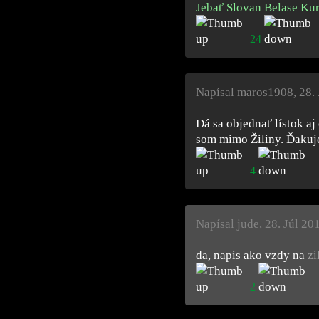
Jebať Slovan Belase Kur
24
Napísal maros1908
,
28.
Dá sa objednať lístok aj
som mimo Žiliny. Ďaku
4
Napísal jude
,
28. Júl 20
da, napis ako vzdy na
zi
2