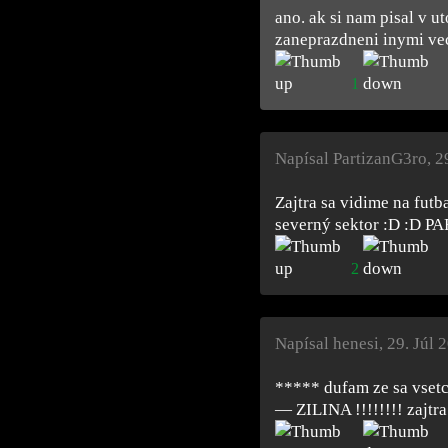
ano. ak si nam pisal v u
zaneprazdneni inymi vec
1
Napísal PartizanG3ro
,
2
Zajtra sa vidime na futb
severný sektor :D :D PA
2
Napísal henesi
,
29. Júl 
***** dufam ze sa vsetci
— ZILINA !!!!!!!! zajtr