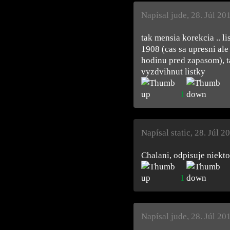
Napísal jude
,
28. Júl 20
tak mensia korekcia .. li
1908 (cas sa upresni ale
hodinu pred zapasom), t
vyzdvihnut listky
1
Napísal static
,
28. Júl 2
Chalani, odpisuje niekto
1
Napísal jude
,
28. Júl 20